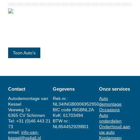
BANDEN
CONTACT
ROUTE
Toon Auto's
Contact
Gegevens
Onze services
Autodemontage van
Rek.nr.:
Auto
Kessel
NL34INGB0006952950
demontage
Veeweg 7a
BIC code INGBNL2A
Occasions
6365 CV Schinnen
KvK: 61703494
Auto
Tel: +31 (0)46 443 21
BTW nr.:
onderdelen
73
NL854452928B01
Onderhoud aan
email:
info-van-
uw auto
kessel@xs4all.nl
Koplampen