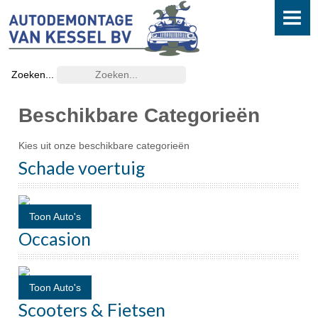
HOME
DEMONTAGE
Zoeken...
AANBOD
Beschikbare Categorieën
Auto's
Kies uit onze beschikbare categorieën
Scooters en Fietsen
Schade voertuig
ONDERDELEN
Toon Auto's
OVERIGE SERVICES
Occasion
Onderhoud
Koplamp refinish
Toon Auto's
Scooters & Fietsen