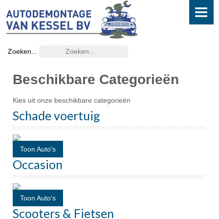
HOME
DEMONTAGE
Zoeken...
AANBOD
Beschikbare Categorieën
Auto's
Kies uit onze beschikbare categorieën
Scooters en Fietsen
Schade voertuig
ONDERDELEN
Toon Auto's
OVERIGE SERVICES
Occasion
Onderhoud
Koplamp refinish
Toon Auto's
Scooters & Fietsen