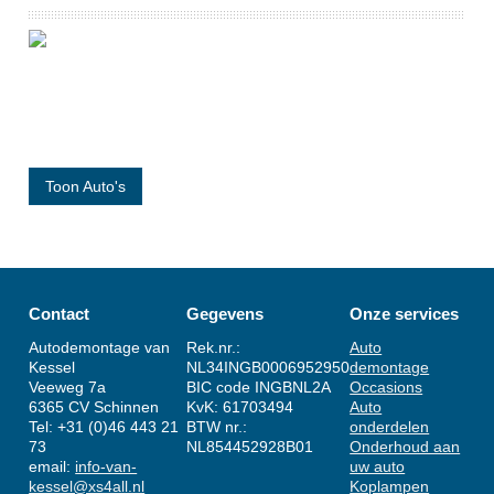
BANDEN
CONTACT
ROUTE
Toon Auto's
Contact
Gegevens
Onze services
Autodemontage van
Rek.nr.:
Auto
Kessel
NL34INGB0006952950
demontage
Veeweg 7a
BIC code INGBNL2A
Occasions
6365 CV Schinnen
KvK: 61703494
Auto
Tel: +31 (0)46 443 21
BTW nr.:
onderdelen
73
NL854452928B01
Onderhoud aan
email:
info-van-
uw auto
kessel@xs4all.nl
Koplampen